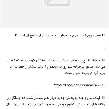
ل
ی
ک
ل
ن
ی
د
آیا خطر دوچرخه سواری در هوای آلوده بیشتر از منافع آن است؟!
:
۱⃣ پیشتر نتایج پژوهشی معتبر در هلند را منتشر کرده بودم که نشان
می داد، منافع دوچرخه سواری در مجموع ۹ برابر بیشتر از خطرات آن
برای فرد دوچرخه سوار است:
https://t.me/darvishnameh/2671
۲⃣ اینک نتایج چند پژوهش جدیدِ دیگر هم منتشر شده که جملگی بر
یافته های تحقیقاتی کشور نارنجی ها مهر تایید می زند. به عنوان مثال،