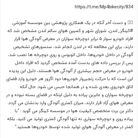
https://t.me/Mp4bikecity/834
۴⃣ و دست آخر آنکه در یک همکاری پژوهشی بین موسسه آموزشی
#کینگز_لندن، شورای شهر و کمپین هوای سالم لندن مشخص شد که
افراد خودرو سوار ۵ برابر دوچرخه سواران در معرض آلودگی هوا قرار
دارند، برای این مطالعه که در لندن انجام شد، سنسورهای تشخیص
آلودگی در داخل خودروها، داخل اتوبوس و روی دوچرخه ها نصب شد،
پس از بررسی داده های بدست آمده مشخص گردید که افراد داخل
خودرو در معرض حجم بیشتری از آلودگی هوا هستند، دلیل این پدیده
این است که با حرکت زنجیروار خودروها دود اگزوز هر خودرو وارد فضای
اتاق خودروی بعدی شده و در همانجا حبس می شود. حال آنکه
دوچرخه سواران و عابرین پیاده به دلیل اینکه در فضای بسته نبوده و در
معرض هوای آزاد قرار دارند، میزان کمتری آلودگی وارد بدنشان می گردد.
دکتر بن برت متخصص کیفیت هوا در موسسه کینگز می گوید : “با
پیاده روی و دوچرخه سواری نه تنها آلودگی کمتری تولید می کنید، بلکه
کمتر در معرض آلودگی هوای تولید شده توسط خودروها هستید.”