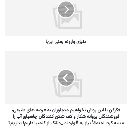
ا
ی
و
ا
ر
و
دنیای وارونه یعنی این!
ن
ه
ی
ف
ع
ک
ن
ر
ی
ک
ا
ن
ی
ب
ن
ا
!
ا
ی
فکرکن با این روش بخواهیم متجاوزان به عرصه های طبیعی،
ن
ر
فروشندگان پروانه شکار و کف شکن کنندگان چاههای آب را
و
متنبه کرد؛ احتمالاً نیاز به #واردات_دلقک از کلمبیا داریم! نداریم؟
ش