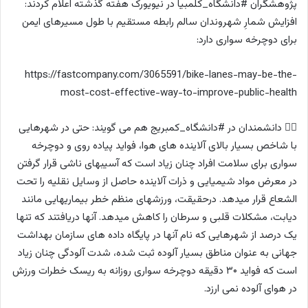
پژوهشگران #دانشگاه_کلمبیا در نیویورک هفته گذشته اعلام کردند:
افزایش شمارِ شهروندان سالم رابطه مستقیم با طول مسیرهای ایمن
برای دوچرخه سواری دارد:
https://fastcompany.com/3065591/bike-lanes-may-be-the-
most-cost-effective-way-to-improve-public-health
۳⃣ دانشمندان در #دانشگاه_کمبریج هم می گویند: حتی در شهرهایی
با شاخص بسیار بالای آلاینده های هوا، فواید پیاده روی و دوچرخه
سواری برای سلامت افراد چنان زیاد است که آسیبهای ناشی قرار گرفتن
در معرض مواد شیمیایی و ذرات آلاینده حاصل از وسایل نقلیه را تحت
الشعاع قرار میدهد. درحقیقت، ورزشهای منظم خطر بیماریهایی مانند
دیابت، مشکلات قلبی و سرطان را کاهش میدهد. آنها دریافتند که تنها
یک درصد از شهرهایی که نام آنها در پایگاه داده های سازمان بهداشت
جهانی به عنوان مناطق بسیار آلوده ثبت شده، شدت آلودگی چنان زیاد
است که فواید ۳۰ دقیقه دوچرخه سواری روزانه به ریسک خطرات ورزش
در هوای آلوده نمی ارزد.