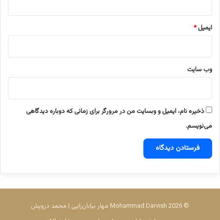
ن
ه
ایمیل
*
ش
ک
ا
ر
و
وب‌ سایت
ک
ف
ش
ک
ذخیره نام، ایمیل و وبسایت من در مرورگر برای زمانی که دوباره دیدگاهی
ن
می‌نویسم.
ک
ن
ن
د
گ
ا
ن
چ
© 2026 Mohammad Darvish مهار بیابان‌زایی | محمد درویش
ا