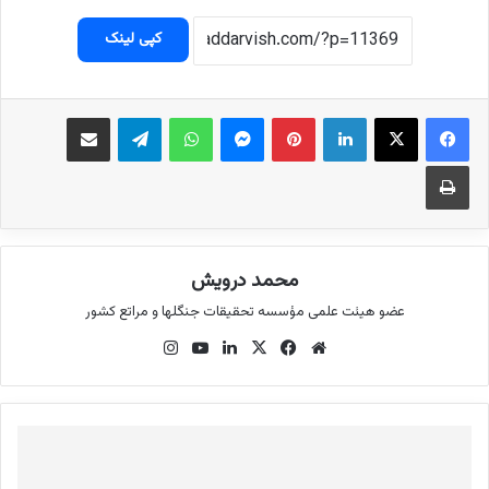
کپی لینک
لینکداین
پینتریست
مسنجر
واتس آپ
تلگرام
اشتراک گذاری با ایمیل
چاپ
محمد درویش
عضو هیئت علمی مؤسسه تحقیقات جنگلها و مراتع کشور
وب
فی
ایک
لینک
یوتی
این
سای
سب
س
دای
وب
ستا
ت
وک
ن
گرام
د
ن
ی