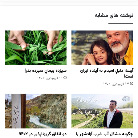
ب
خ
نوشته های مشابه
و
ا
ه
ی
م
م
ت
ج
ا
آیسا؛ دلیلِ امیدم به آینده ایران
سیزده پیمانِ سیزده بدر!
و
است!
۱۲ فروردین ۱۴۰۲
ز
۱۳ فروردین ۱۴۰۲
ا
ن
ب
ه
ع
ر
ص
ه
چگونه مشکل آب شرب آزادشهر را
دو اتفاق گریزناپذیر در ۱۴۰۲!