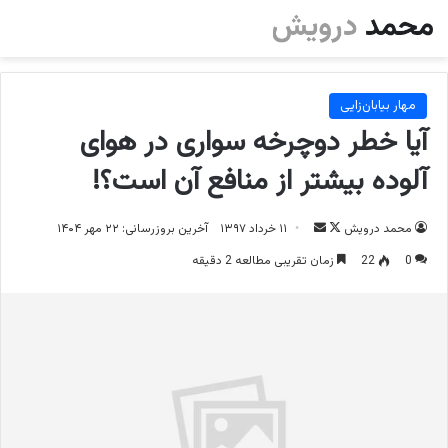
مهار بیابان‌زایی
آیا خطر دوچرخه سواری در هوای
آلوده بیشتر از منافع آن است؟!
محمد درویش
د
ا
۱۱ خرداد ۱۳۹۷
آخرین بروزرسانی: ۲۲ مهر ۱۴۰۴
ر
ر
0
22
زمان تقریبی مطالعه 2 دقیقه
ا
س
ی
ا
ک
ل
س
ب
د
ه
ن
ا
ب
ی
ا
م